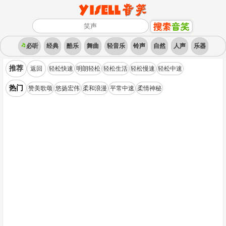
必听
经典
酷乐
舞曲
轻音乐
铃声
自然
人声
乐器
推荐
返回
轻松快速
明朗轻松
轻松生活
轻松慢速
轻松中速
热门
赞美歌颂
悠扬宏伟
柔和浪漫
平常中速
柔情神秘