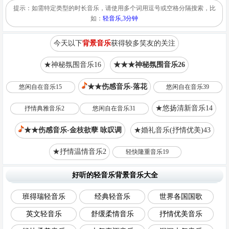
提示：如需特定类型的时长音乐，请使用多个词用逗号或空格分隔搜索，比
如：
轻音乐,3分钟
今天以下
背景音乐
获得较多笑友的关注
★神秘氛围音乐16
★★★神秘氛围音乐26
★★伤感音乐-落花
悠闲自在音乐15
悠闲自在音乐39
★悠扬清新音乐14
抒情典雅音乐2
悠闲自在音乐31
★★伤感音乐-金枝欲孽 咏叹调
★婚礼音乐(抒情优美)43
★抒情温情音乐2
轻快隆重音乐19
好听的轻音乐背景音乐大全
班得瑞轻音乐
经典轻音乐
世界各国国歌
英文轻音乐
舒缓柔情音乐
抒情优美音乐