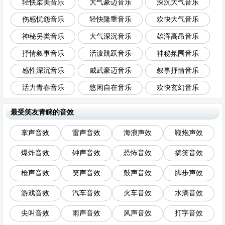
轻快柔美音乐
大气豪迈音乐
深沉大气音乐
伤感忧怨音乐
轻快隆重音乐
欢快大气音乐
神秘另类音乐
大气深沉音乐
雄浑高昂音乐
抒情叙事音乐
活泼跳跃音乐
神秘氛围音乐
感性深沉音乐
威武豪迈音乐
叙事抒情音乐
活力青春音乐
悠闲自在音乐
欢快玄幻音乐
最受笑友青睐的音效
掌声音效
雷声音效
海浪声效
鞭炮声效
爆炸音效
钟声音效
恐怖音效
搞笑音效
枪声音效
笑声音效
鼓声音效
脚步声效
游戏音效
汽车音效
火车音效
水滴音效
尖叫音效
雨声音效
风声音效
打字音效