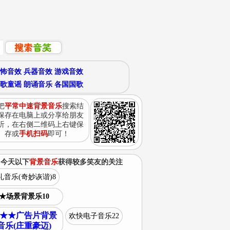
怖音效
兵器音效
游戏音效
歌童谣
朗诵音乐
各国国歌
把
平常中速背景音乐
搜索结
保存在电脑上或分享给朋友
听，在右侧二维码上右键保
存或
手机扫码
即可！
今天以下
背景音乐
获得较多笑友的关注
礼音乐(奇妙诙谐)8
★场景背景乐10
★★广告片背景
欢快电子音乐22
音乐(庄重豪迈)