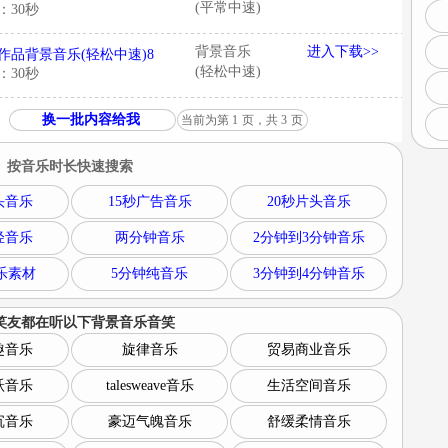
(平常中速)
：30秒
背景音乐
进入下载>>
作品背景音乐(轻松中速)8
(轻松中速)
：30秒
换一批内容给我
当前为第
1
页，共
3
页
按音乐时长快速搜索
头音乐
15秒广告音乐
20秒片头音乐
轻音乐
两分钟音乐
2分钟到3分钟音乐
乐素材
5分钟纯音乐
3分钟到4分钟音乐
笑友都在听以下
背景音乐音笑
趣音乐
旋律音乐
贸易商业音乐
跃音乐
talesweave音乐
生活空间音乐
沉音乐
豪迈气魄音乐
舒缓柔情音乐