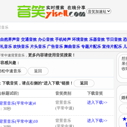
自然界声音
交通音效
办公音效
手机铃声
环境音效
乐器音效
节日音效
恐
礼音乐
欢快音乐
片头音乐
广告音乐
舞曲音乐
专题片配乐
宣传片配乐
儿
更多内容请使用音笑搜索！
平常中速背景音乐，
想
内容感兴趣：
果
收
轻松中速音乐
返回
下载音笑，请点右侧的“进入下载”链接！
返回
击标题试听]
音笑类别
下载音笑
婚
背景音乐
进入下载>>
背景音乐(平常中速)4
(平常中速)
：30秒
★
背景音乐
进入下载>>
背景音乐(平常中速)10
(平常中速)
：30秒