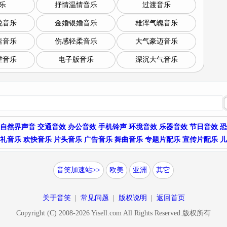
乐
抒情温情音乐
过渡音乐
悦音乐
金婚银婚音乐
雄浑气魄音乐
速音乐
伤感轻柔音乐
大气豪迈音乐
重音乐
电子版音乐
深沉大气音乐
自然界声音
交通音效
办公音效
手机铃声
环境音效
乐器音效
节日音效
恐
礼音乐
欢快音乐
片头音乐
广告音乐
舞曲音乐
专题片配乐
宣传片配乐
儿
音笑加速站>>
欧美
亚洲
其它
关于音笑
|
常见问题
|
版权说明
|
返回首页
Copyright (C) 2008-
2026
Yisell.com All Rights Reserved.版权所有