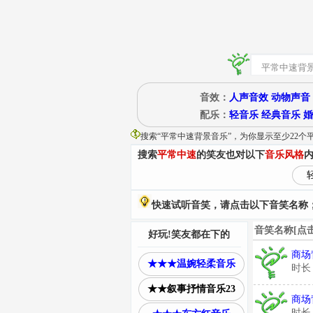
音效：
人声音效
动物声音
配乐：
轻音乐
经典音乐
婚
搜索“
平常中速背景音乐
”
，为你显示至少22个
搜索
平常中速
的笑友也对以下
音乐风格
快速试听音笑，请点击以下音笑名称；
音笑名称[点
好玩!笑友都在下的
商场
★★★温婉轻柔音乐
时长
★★叙事抒情音乐23
商场
时长