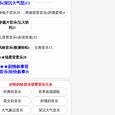
乐(深沉大气型)13
快电子音乐28
商场背景音乐(舒缓柔情)1
专题片音乐(弘大烘
托)3
礼背景音乐(诙谐浪漫)32
风格音乐(散漫轻松)
古典音乐15
★★场景背景乐20
★★剧情叙事背
音乐(轻快叙事)9
好听的轻音乐背景音乐大全
经典轻音乐
世界各国国歌
英文轻音乐
舒缓的音乐
大气豪迈音乐
深沉大气音乐