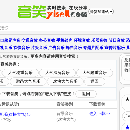
自然界声音
交通音效
办公音效
手机铃声
环境音效
乐器音效
节日音效
恐
礼音乐
欢快音乐
片头音乐
广告音乐
舞曲音乐
专题片配乐
宣传片配乐
儿
更多内容请使用音笑搜索！
个大气嘹亮背景音乐，
想
内容感兴趣：
果
收
大气稳重音乐
大气深沉音乐
大气隆重音乐
乐
激昂大气音乐
欢快大气音乐
返回
下载音笑，请点右侧的“进入下载”链接！
返回
★
击标题试听]
音笑类别
下载音笑
背景音乐
进入下载>>
音乐(欢快大气)45
广
(欢快大气)
：29秒
★