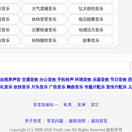
音音乐
大气震撼音乐
弘大烘托音乐
情音乐
欢快背景音乐
低沉稳重音乐
柔音乐
沉重快速音乐
动感活力音乐
险音乐
轻快随性音乐
故事音乐
自然界声音
交通音效
办公音效
手机铃声
环境音效
乐器音效
节日音效
恐
礼音乐
欢快音乐
片头音乐
广告音乐
舞曲音乐
专题片配乐
宣传片配乐
儿
音笑加速站>>
欧美
亚洲
其它
关于音笑
|
常见问题
|
版权说明
|
返回首页
Copyright (C) 2008-
2026
Yisell.com All Rights Reserved.版权所有