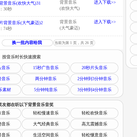
背景音乐
进入下载>>
背景音乐(欢快大气)31
(欢快大气)
：30秒
背景音乐
进入下载>>
片背景音乐(大气豪迈)2
(大气豪迈)
：74秒
换一批内容给我
当前为第
1
页，共
26
页
按音乐时长快速搜索
头音乐
15秒广告音乐
20秒片头音乐
轻音乐
两分钟音乐
2分钟到3分钟音乐
乐素材
5分钟纯音乐
3分钟到4分钟音乐
笑友都在听以下
背景音乐音笑
水音乐
轻松慢速音乐
轻松欢快音乐
秘音乐
大气经典音乐
高亢震撼音乐
昂音乐
生活空间音乐
轻松惬意音乐