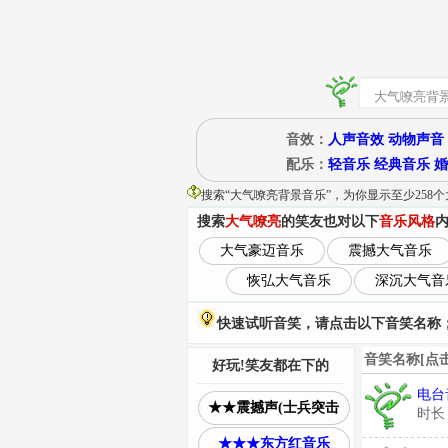
音效：
人声音效
动物声音
配乐：
轻音乐
经典音乐
婚
搜索“
大气嘹亮背景音乐
”
，为你显示至少258
搜索
大气嘹亮
的笑友也对以下
音乐风格
大气豪迈音乐
震撼大气音乐
恢弘大气音乐
深沉大气音
快速试听音笑，请点击以下音笑名称；
音笑名称[点
好玩!笑友都在下的
电台
★★震撼声(士兵突击
时长
★★★东方红音乐