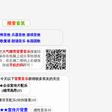
怖音效
兵器音效
游戏音效
歌童谣
朗诵音乐
各国国歌
把
大气嘹亮背景音乐
搜索结
保存在电脑上或分享给朋友
听，在右侧二维码上右键保
存或
手机扫码
即可！
今天以下
背景音乐
获得较多笑友的关注
★企业宣传片配乐
(雄浑高昂)15
播背景配乐(轻快隆重)10
★★宣传片背景
感性音乐16