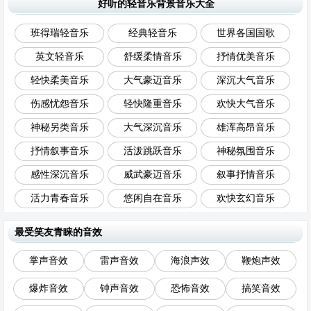
好听的轻音乐背景音乐大全
班得瑞轻音乐
经典轻音乐
世界各国国歌
英文轻音乐
舒缓柔情音乐
抒情优美音乐
轻快柔美音乐
大气豪迈音乐
深沉大气音乐
伤感忧怨音乐
轻快隆重音乐
欢快大气音乐
神秘另类音乐
大气深沉音乐
雄浑高昂音乐
抒情叙事音乐
活泼跳跃音乐
神秘氛围音乐
感性深沉音乐
威武豪迈音乐
叙事抒情音乐
活力青春音乐
悠闲自在音乐
欢快玄幻音乐
最受笑友青睐的音效
掌声音效
雷声音效
海浪声效
鞭炮声效
爆炸音效
钟声音效
恐怖音效
搞笑音效