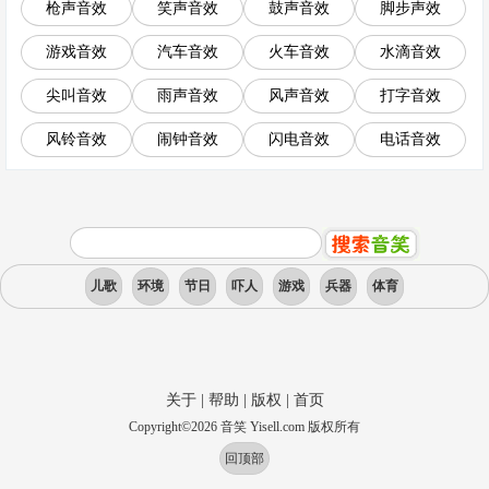
枪声音效
笑声音效
鼓声音效
脚步声效
游戏音效
汽车音效
火车音效
水滴音效
尖叫音效
雨声音效
风声音效
打字音效
风铃音效
闹钟音效
闪电音效
电话音效
儿歌
环境
节日
吓人
游戏
兵器
体育
关于
|
帮助
|
版权
|
首页
Copyright
©
2026
音笑 Yisell.com 版权所有
回顶部