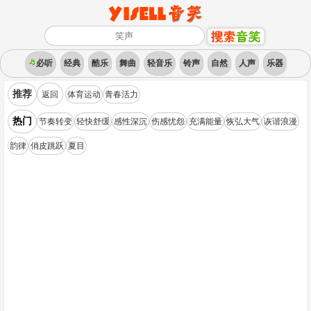
必听
经典
酷乐
舞曲
轻音乐
铃声
自然
人声
乐器
推荐
返回
体育运动
青春活力
热门
节奏转变
轻快舒缓
感性深沉
伤感忧怨
充满能量
恢弘大气
诙谐浪漫
韵律
俏皮跳跃
夏目