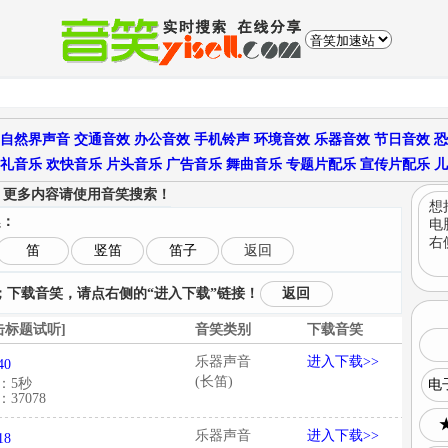
自然界声音
交通音效
办公音效
手机铃声
环境音效
乐器音效
节日音效
恐
礼音乐
欢快音乐
片头音乐
广告音乐
舞曲音乐
专题片配乐
宣传片配乐
儿
更多内容请使用音笑搜索！
，
想
趣：
电
右
笛
竖笛
笛子
返回
下载音笑，请点右侧的“进入下载”链接！
返回
击标题试听]
音笑类别
下载音笑
乐器声音
进入下载>>
40
(长笛)
：5秒
电
37078
乐器声音
进入下载>>
18