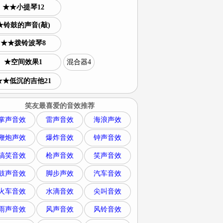
★★小提琴12
★铃鼓的声音(敲)
★★拨铃波琴8
★空间效果1
混合器4
★★低沉的吉他21
笑友最喜爱的音效推荐
掌声音效
雷声音效
海浪声效
鞭炮声效
爆炸音效
钟声音效
搞笑音效
枪声音效
笑声音效
鼓声音效
脚步声效
汽车音效
火车音效
水滴音效
尖叫音效
雨声音效
风声音效
风铃音效