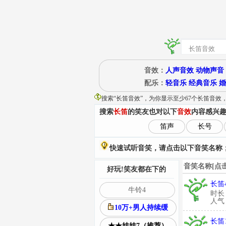
音效：
人声音效
动物声音
配乐：
轻音乐
经典音乐
婚
搜索“
长笛音效
”
，为你显示至少67个长笛音效
搜索
长笛
的笑友也对以下
音效
内容感兴
笛声
长号
快速试听音笑，请点击以下音笑名称；
音笑名称[点
好玩!笑友都在下的
长笛
牛铃4
时长
人气：
10万+男人持续缓
长笛
★★娃娃7（推荐）