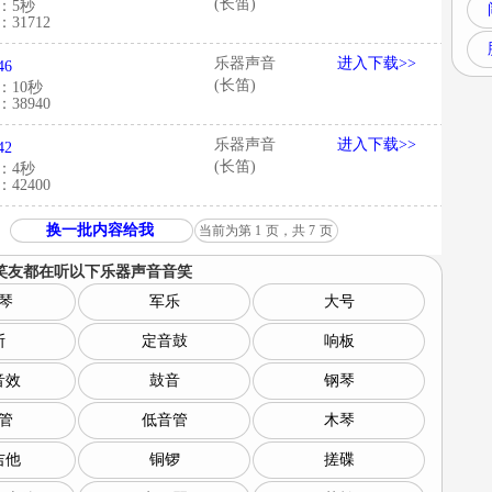
(长笛)
：5秒
31712
乐器声音
进入下载>>
46
(长笛)
：10秒
38940
乐器声音
进入下载>>
42
(长笛)
：4秒
42400
换一批内容给我
当前为第
1
页，共
7
页
笑友都在听以下
乐器声音音笑
琴
军乐
大号
斯
定音鼓
响板
音效
鼓音
钢琴
管
低音管
木琴
吉他
铜锣
搓碟