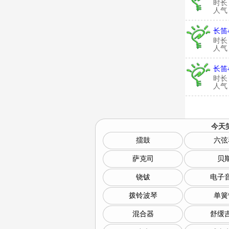
时长
人气：
长笛
时长
人气：
长笛
时长
人气：
今天
擂鼓
六弦
萨克司
贝
铙钹
电子
拨铃波琴
单簧
混合器
舒缓