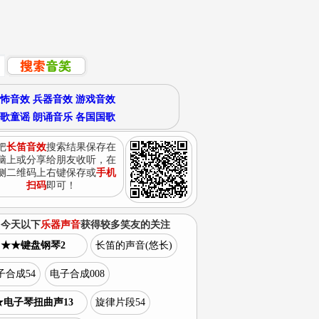
怖音效
兵器音效
游戏音效
歌童谣
朗诵音乐
各国国歌
把
长笛音效
搜索结果保存在
脑上或分享给朋友收听，在
侧二维码上右键保存或
手机
扫码
即可！
今天以下
乐器声音
获得较多笑友的关注
★★键盘钢琴2
长笛的声音(悠长)
子合成54
电子合成008
★电子琴扭曲声13
旋律片段54