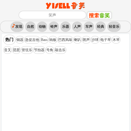
发现
自然
动物
铃声
乐器
人声
车声
经典
轻音乐
热门
铜器
急促吉他
Bass
响板
巴西风味
喇叭
咣声
沙球
电子琴
木琴
音叉
琵琶
管弦乐
节拍器
号角
敲击乐