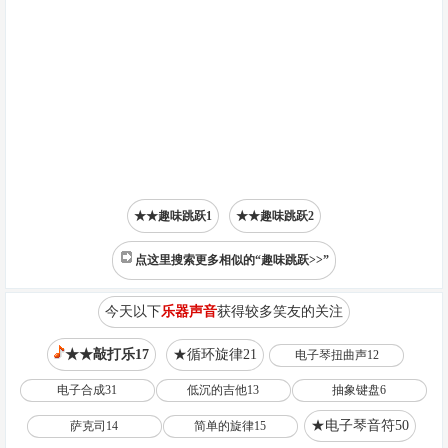
★★趣味跳跃1
★★趣味跳跃2
点这里搜索更多相似的“趣味跳跃>>”
今天以下
乐器声音
获得较多笑友的关注
★★敲打乐17
★循环旋律21
电子琴扭曲声12
电子合成31
低沉的吉他13
抽象键盘6
★电子琴音符50
萨克司14
简单的旋律15