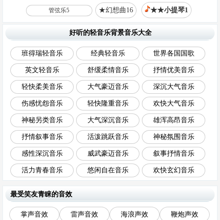
★幻想曲16
★★小提琴1
管弦乐5
好听的轻音乐背景音乐大全
班得瑞轻音乐
经典轻音乐
世界各国国歌
英文轻音乐
舒缓柔情音乐
抒情优美音乐
轻快柔美音乐
大气豪迈音乐
深沉大气音乐
伤感忧怨音乐
轻快隆重音乐
欢快大气音乐
神秘另类音乐
大气深沉音乐
雄浑高昂音乐
抒情叙事音乐
活泼跳跃音乐
神秘氛围音乐
感性深沉音乐
威武豪迈音乐
叙事抒情音乐
活力青春音乐
悠闲自在音乐
欢快玄幻音乐
最受笑友青睐的音效
掌声音效
雷声音效
海浪声效
鞭炮声效