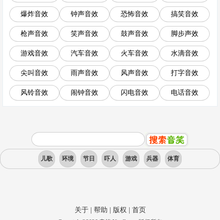
爆炸音效
钟声音效
恐怖音效
搞笑音效
枪声音效
笑声音效
鼓声音效
脚步声效
游戏音效
汽车音效
火车音效
水滴音效
尖叫音效
雨声音效
风声音效
打字音效
风铃音效
闹钟音效
闪电音效
电话音效
儿歌
环境
节日
吓人
游戏
兵器
体育
关于
|
帮助
|
版权
|
首页