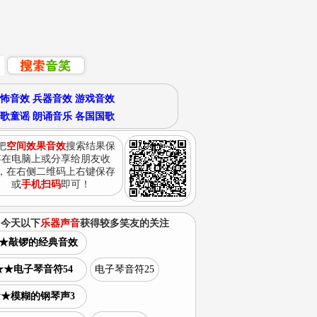
怖音效
兵器音效
游戏音效
歌童谣
朗诵音乐
各国国歌
把
空间效果音效
搜索结果保
存在电脑上或分享给朋友收
，在右侧二维码上右键保存
或
手机扫码
即可！
今天以下
乐器声音
获得较多笑友的关注
★敲锣的经典音效
★★电子琴音符54
电子琴音符25
★★模糊的钢琴声3