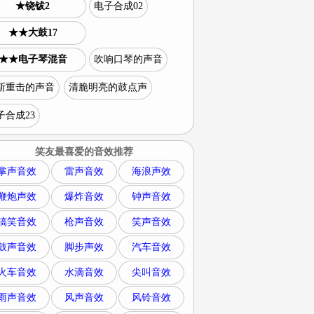
★铙钹2
电子合成02
★★大鼓17
★★电子琴混音
吹响口琴的声音
斯重击的声音
清脆明亮的鼓点声
子合成23
笑友最喜爱的音效推荐
掌声音效
雷声音效
海浪声效
鞭炮声效
爆炸音效
钟声音效
搞笑音效
枪声音效
笑声音效
鼓声音效
脚步声效
汽车音效
火车音效
水滴音效
尖叫音效
雨声音效
风声音效
风铃音效