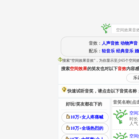
音效：
人声音效
动物声音
配乐：
轻音乐
经典音乐
婚
搜索“
空间效果音效
”
，为你显示至少65个空间
搜索
空间效果
的笑友也对以下
音效
内容
乐
快速试听音笑，请点击以下音笑名称；
音笑名称[点
好玩!笑友都在下的
空间
10万+女人疼痛喊
时长
人气：
10万+全场热烈的
空间