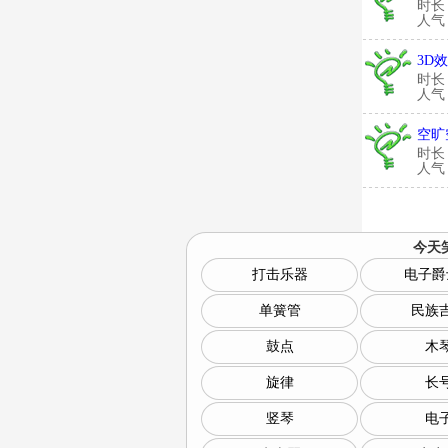
时长
人气：
3D
时长
人气：
空旷
时长
人气：
今天
打击乐器
电子爵
单簧管
民族
鼓点
木
旋律
长
竖琴
电