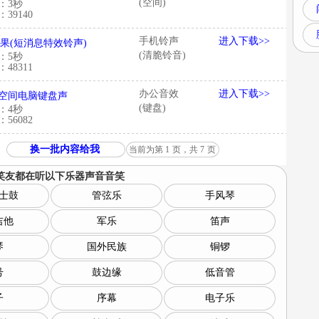
(空间)
：3秒
39140
手机铃声
进入下载>>
效果(短消息特效铃声)
(清脆铃音)
：5秒
48311
办公音效
进入下载>>
空间电脑键盘声
(键盘)
：4秒
56082
换一批内容给我
当前为第
1
页，共
7
页
笑友都在听以下
乐器声音音笑
士鼓
管弦乐
手风琴
吉他
军乐
笛声
琴
国外民族
铜锣
号
鼓边缘
低音管
子
序幕
电子乐