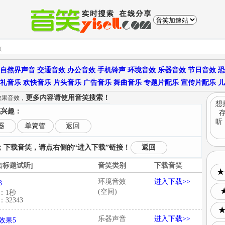
自然界声音
交通音效
办公音效
手机铃声
环境音效
乐器音效
节日音效
恐
礼音乐
欢快音乐
片头音乐
广告音乐
舞曲音乐
专题片配乐
宣传片配乐
儿
更多内容请使用音笑搜索！
效果音效，
想
感兴趣：
听
器
单簧管
返回
下载音笑，请点右侧的“进入下载”链接！
返回
击标题试听]
音笑类别
下载音笑
★
环境音效
进入下载>>
3
(空间)
：1秒
32343
乐器声音
进入下载>>
效果5