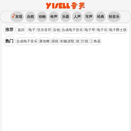
发现
自然
动物
铃声
乐器
人声
车声
经典
轻音乐
推荐
返回
电子
弦乐音符
吉他
合成电子音乐
电子琴
电子乐
电子爵士鼓
热门
合成电子音乐
康加舞
擂鼓
积极进取
鼓
打鼓
三角器