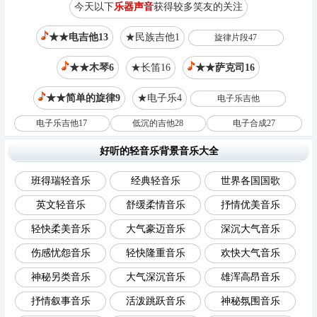
今天以下
乐器声音
获得较多笑友的关注
★★电吉他13
★民族吉他1
旋律片段47
★★木琴6
★长笛16
★★萨克司16
★★简单的旋律9
★电子乐4
电子乐吉他
电子乐吉他17
低沉的吉他28
电子合成27
好听的轻音乐背景音乐大全
班得瑞轻音乐
经典轻音乐
世界各国国歌
英文轻音乐
舒缓柔情音乐
抒情优美音乐
轻快柔美音乐
大气豪迈音乐
深沉大气音乐
伤感忧怨音乐
轻快隆重音乐
欢快大气音乐
神秘另类音乐
大气深沉音乐
雄浑高昂音乐
抒情叙事音乐
活泼跳跃音乐
神秘氛围音乐