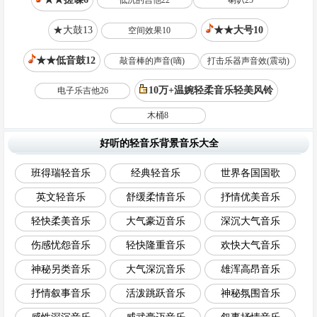
低沉的吉他22
喇叭25
★大鼓13
★★大号10
空间效果10
★★低音鼓12
敲音棒的声音(嘀)
打击乐器声音效(震动)
10万+温婉轻柔音乐轻美风铃
电子乐吉他26
木桶8
好听的轻音乐背景音乐大全
班得瑞轻音乐
经典轻音乐
世界各国国歌
英文轻音乐
舒缓柔情音乐
抒情优美音乐
轻快柔美音乐
大气豪迈音乐
深沉大气音乐
伤感忧怨音乐
轻快隆重音乐
欢快大气音乐
神秘另类音乐
大气深沉音乐
雄浑高昂音乐
抒情叙事音乐
活泼跳跃音乐
神秘氛围音乐