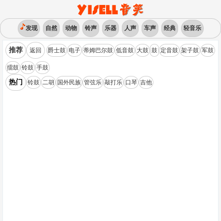
发现
自然
动物
铃声
乐器
人声
车声
经典
轻音乐
推荐
返回
爵士鼓
电子
蒂姆巴尔鼓
低音鼓
大鼓
鼓
定音鼓
架子鼓
军鼓
擂鼓
铃鼓
手鼓
热门
铃鼓
二胡
国外民族
管弦乐
敲打乐
口琴
吉他