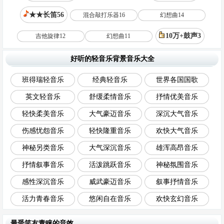
★★长笛56
混合敲打乐器16
幻想曲14
10万+鼓声3
吉他旋律12
幻想曲11
好听的轻音乐背景音乐大全
班得瑞轻音乐
经典轻音乐
世界各国国歌
英文轻音乐
舒缓柔情音乐
抒情优美音乐
轻快柔美音乐
大气豪迈音乐
深沉大气音乐
伤感忧怨音乐
轻快隆重音乐
欢快大气音乐
神秘另类音乐
大气深沉音乐
雄浑高昂音乐
抒情叙事音乐
活泼跳跃音乐
神秘氛围音乐
感性深沉音乐
威武豪迈音乐
叙事抒情音乐
活力青春音乐
悠闲自在音乐
欢快玄幻音乐
最受笑友青睐的音效