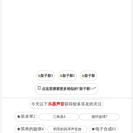
架子鼓3
架子鼓1
架子鼓
点这里搜索更多相似的“架子鼓>>”
今天以下
乐器声音
获得较多笑友的关注
★班卓琴2
三角器4
循环旋律7
★简单的旋律4
★电子合成61
明亮的风琴声音效