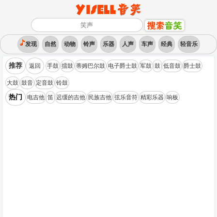
发现
自然
动物
铃声
乐器
人声
车声
经典
轻音乐
推荐
返回
手鼓
擂鼓
蒂姆巴尔鼓
电子爵士鼓
军鼓
鼓
低音鼓
爵士鼓
大鼓
鼓音
定音鼓
铃鼓
热门
电吉他
笛
迟缓的吉他
民族吉他
弦乐音符
精彩乐器
响板