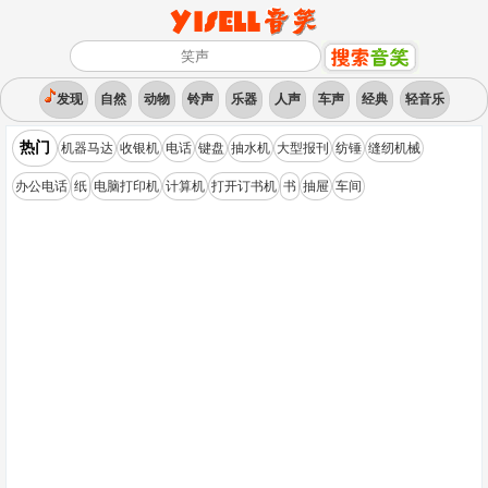
发现
自然
动物
铃声
乐器
人声
车声
经典
轻音乐
热门
机器马达
收银机
电话
键盘
抽水机
大型报刊
纺锤
缝纫机械
办公电话
纸
电脑打印机
计算机
打开订书机
书
抽屉
车间