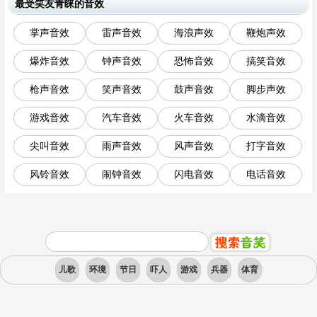
最受笑友青睐的音效
掌声音效
雷声音效
海浪声效
鞭炮声效
爆炸音效
钟声音效
恐怖音效
搞笑音效
枪声音效
笑声音效
鼓声音效
脚步声效
游戏音效
汽车音效
火车音效
水滴音效
尖叫音效
雨声音效
风声音效
打字音效
风铃音效
闹钟音效
闪电音效
电话音效
儿歌
环境
节日
吓人
游戏
兵器
体育