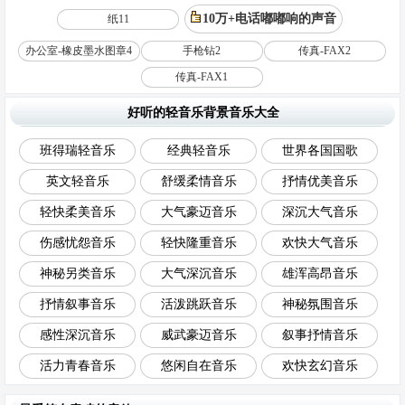
10万+电话嘟嘟响的声音
纸11
办公室-橡皮墨水图章4
手枪钻2
传真-FAX2
传真-FAX1
好听的轻音乐背景音乐大全
班得瑞轻音乐
经典轻音乐
世界各国国歌
英文轻音乐
舒缓柔情音乐
抒情优美音乐
轻快柔美音乐
大气豪迈音乐
深沉大气音乐
伤感忧怨音乐
轻快隆重音乐
欢快大气音乐
神秘另类音乐
大气深沉音乐
雄浑高昂音乐
抒情叙事音乐
活泼跳跃音乐
神秘氛围音乐
感性深沉音乐
威武豪迈音乐
叙事抒情音乐
活力青春音乐
悠闲自在音乐
欢快玄幻音乐