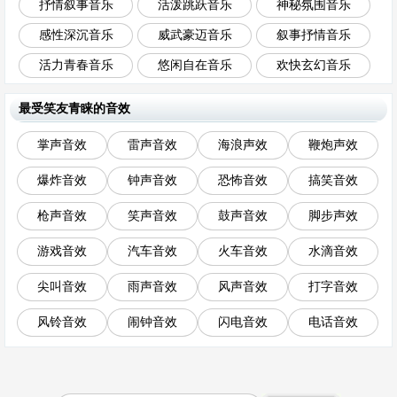
抒情叙事音乐
活泼跳跃音乐
神秘氛围音乐
感性深沉音乐
威武豪迈音乐
叙事抒情音乐
活力青春音乐
悠闲自在音乐
欢快玄幻音乐
最受笑友青睐的音效
掌声音效
雷声音效
海浪声效
鞭炮声效
爆炸音效
钟声音效
恐怖音效
搞笑音效
枪声音效
笑声音效
鼓声音效
脚步声效
游戏音效
汽车音效
火车音效
水滴音效
尖叫音效
雨声音效
风声音效
打字音效
风铃音效
闹钟音效
闪电音效
电话音效