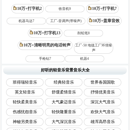
10万+打字机2
10万+打字机7
收音机9
10万+盖章音效
机器马达7
工厂-音调声(带噪声)
10万+打字机13
削铅笔8
10万+清晰明亮的电话铃声
工厂-50 地毯工厂环境噪
声
手枪钻7
机器4
好听的轻音乐背景音乐大全
班得瑞轻音乐
经典轻音乐
世界各国国歌
英文轻音乐
舒缓柔情音乐
抒情优美音乐
轻快柔美音乐
大气豪迈音乐
深沉大气音乐
伤感忧怨音乐
轻快隆重音乐
欢快大气音乐
神秘另类音乐
大气深沉音乐
雄浑高昂音乐