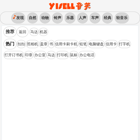
发现
自然
动物
铃声
乐器
人声
车声
经典
轻音乐
推荐
返回
马达
机器
热门
扣扣
照相机
盖章
书
信用卡刷卡机
铅笔
电脑键盘
信用卡
打字机
打开订书机
印章
办公室
马达
打印机
鼠标
办公电话