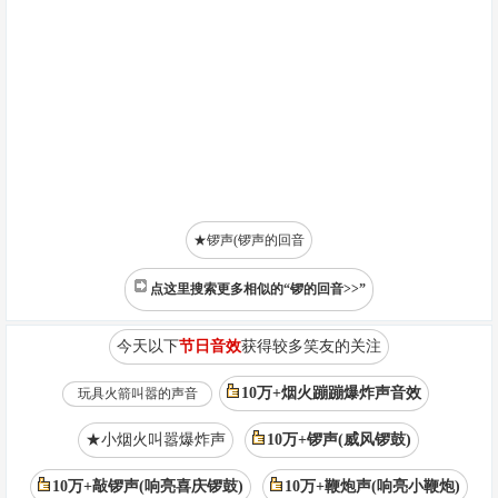
★锣声(锣声的回音
点这里搜索更多相似的“锣的回音>>”
今天以下
节日音效
获得较多笑友的关注
10万+烟火蹦蹦爆炸声音效
玩具火箭叫嚣的声音
★小烟火叫嚣爆炸声
10万+锣声(威风锣鼓)
10万+敲锣声(响亮喜庆锣鼓)
10万+鞭炮声(响亮小鞭炮)