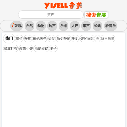
发现
自然
动物
铃声
乐器
人声
车声
经典
轻音乐
热门
爆竹
鞭炮
鞭炮响亮
短促
急促鞭炮
喇叭
锣的回音
牌
噼里啪啦
敲鼓打锣
敲击小锣
清脆短促
哨子