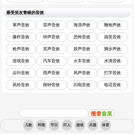
最受笑友青睐的音效
掌声音效
雷声音效
海浪声效
鞭炮声效
爆炸音效
钟声音效
恐怖音效
搞笑音效
枪声音效
笑声音效
鼓声音效
脚步声效
游戏音效
汽车音效
火车音效
水滴音效
尖叫音效
雨声音效
风声音效
打字音效
风铃音效
闹钟音效
闪电音效
电话音效
儿歌
环境
节日
吓人
游戏
兵器
体育