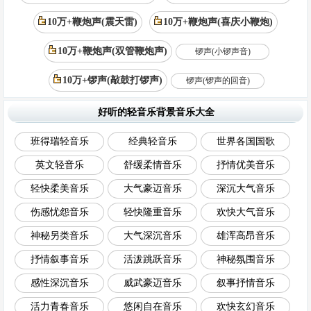
10万+鞭炮声(震天雷)
10万+鞭炮声(喜庆小鞭炮)
10万+鞭炮声(双管鞭炮声)
锣声(小锣声音)
10万+锣声(敲鼓打锣声)
锣声(锣声的回音)
好听的轻音乐背景音乐大全
班得瑞轻音乐
经典轻音乐
世界各国国歌
英文轻音乐
舒缓柔情音乐
抒情优美音乐
轻快柔美音乐
大气豪迈音乐
深沉大气音乐
伤感忧怨音乐
轻快隆重音乐
欢快大气音乐
神秘另类音乐
大气深沉音乐
雄浑高昂音乐
抒情叙事音乐
活泼跳跃音乐
神秘氛围音乐
感性深沉音乐
威武豪迈音乐
叙事抒情音乐
活力青春音乐
悠闲自在音乐
欢快玄幻音乐