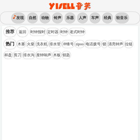
发现
自然
动物
铃声
乐器
人声
车声
经典
轻音乐
推荐
返回
时钟报时
定时器
时钟
老式时钟
热门
木塞
火柴
洗衣机
排水管
冲锋号
zipoo
电话拨号
锁
清亮钟声
拉链
杯盘
剪刀
排水沟
座钟响声
木板
钥匙