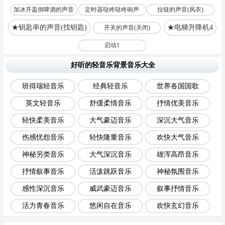
加冰开盖倒啤酒的声音
定时器哒咚哒咚响声
拉链的声音(风衣)
★钥匙串的声音(找钥匙)
★电梯升降机4
开关的声音(关闭)
启动1
好听的轻音乐背景音乐大全
班得瑞轻音乐
经典轻音乐
世界各国国歌
英文轻音乐
舒缓柔情音乐
抒情优美音乐
轻快柔美音乐
大气豪迈音乐
深沉大气音乐
伤感忧怨音乐
轻快隆重音乐
欢快大气音乐
神秘另类音乐
大气深沉音乐
雄浑高昂音乐
抒情叙事音乐
活泼跳跃音乐
神秘氛围音乐
感性深沉音乐
威武豪迈音乐
叙事抒情音乐
活力青春音乐
悠闲自在音乐
欢快玄幻音乐