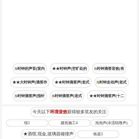
时钟的声音(室内
★★时钟声(空旷处的
时钟滴答音效(有
★★大时钟声(滴答作
★★时钟滴答声(老式
时钟走动声(老式
时钟滴答声(指针
时钟滴答声(老式
★★时钟滴答声(十二
今天以下
环境音效
获得较多笑友的关注
钳2
建筑施工4
泡泡声(水流咕噜声)
★酒馆,现金,玻璃器碰撞声
铁器3