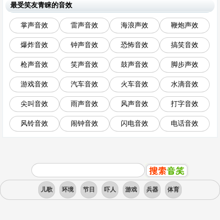
最受笑友青睐的音效
掌声音效
雷声音效
海浪声效
鞭炮声效
爆炸音效
钟声音效
恐怖音效
搞笑音效
枪声音效
笑声音效
鼓声音效
脚步声效
游戏音效
汽车音效
火车音效
水滴音效
尖叫音效
雨声音效
风声音效
打字音效
风铃音效
闹钟音效
闪电音效
电话音效
儿歌
环境
节日
吓人
游戏
兵器
体育