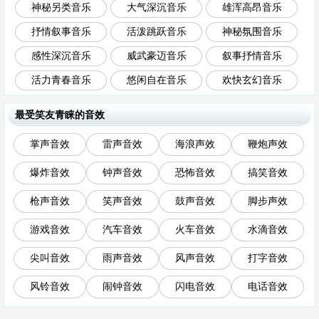
神秘另类音乐
大气深沉音乐
雄浑高昂音乐
抒情叙事音乐
活泼跳跃音乐
神秘氛围音乐
感性深沉音乐
威武豪迈音乐
叙事抒情音乐
活力青春音乐
悠闲自在音乐
欢快玄幻音乐
最受笑友青睐的音效
掌声音效
雷声音效
海浪声效
鞭炮声效
爆炸音效
钟声音效
恐怖音效
搞笑音效
枪声音效
笑声音效
鼓声音效
脚步声效
游戏音效
汽车音效
火车音效
水滴音效
尖叫音效
雨声音效
风声音效
打字音效
风铃音效
闹钟音效
闪电音效
电话音效