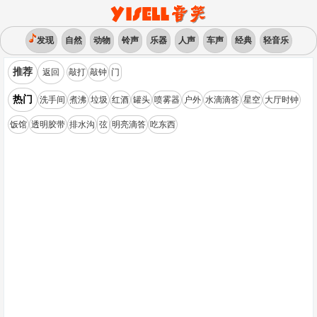
发现
自然
动物
铃声
乐器
人声
车声
经典
轻音乐
推荐
返回
敲打
敲钟
门
热门
洗手间
煮沸
垃圾
红酒
罐头
喷雾器
户外
水滴滴答
星空
大厅时钟
饭馆
透明胶带
排水沟
弦
明亮滴答
吃东西