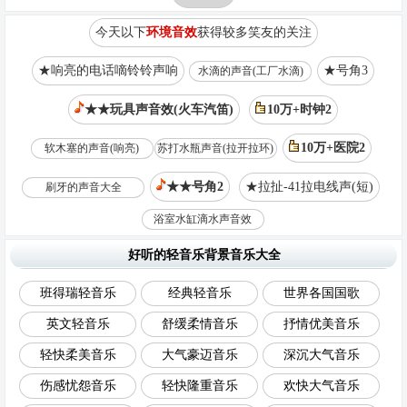
今天以下
环境音效
获得较多笑友的关注
★响亮的电话嘀铃铃声响
★号角3
水滴的声音(工厂水滴)
★★玩具声音效(火车汽笛)
10万+时钟2
10万+医院2
软木塞的声音(响亮)
苏打水瓶声音(拉开拉环)
★★号角2
★拉扯-41拉电线声(短)
刷牙的声音大全
浴室水缸滴水声音效
好听的轻音乐背景音乐大全
班得瑞轻音乐
经典轻音乐
世界各国国歌
英文轻音乐
舒缓柔情音乐
抒情优美音乐
轻快柔美音乐
大气豪迈音乐
深沉大气音乐
伤感忧怨音乐
轻快隆重音乐
欢快大气音乐