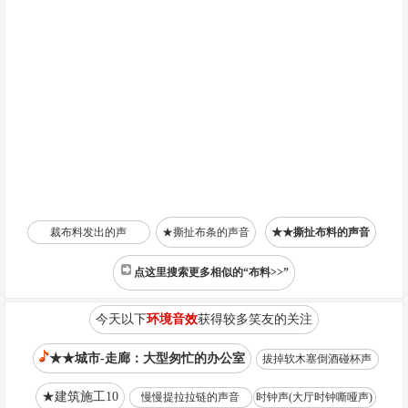
裁布料发出的声
★撕扯布条的声音
★★撕扯布料的声音
点这里搜索更多相似的“布料>>”
今天以下
环境音效
获得较多笑友的关注
★★城市-走廊：大型匆忙的办公室
拔掉软木塞倒酒碰杯声
★建筑施工10
慢慢提拉拉链的声音
时钟声(大厅时钟嘶哑声)