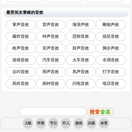
最受笑友青睐的音效
掌声音效
雷声音效
海浪声效
鞭炮声效
爆炸音效
钟声音效
恐怖音效
搞笑音效
枪声音效
笑声音效
鼓声音效
脚步声效
游戏音效
汽车音效
火车音效
水滴音效
尖叫音效
雨声音效
风声音效
打字音效
风铃音效
闹钟音效
闪电音效
电话音效
儿歌
环境
节日
吓人
游戏
兵器
体育