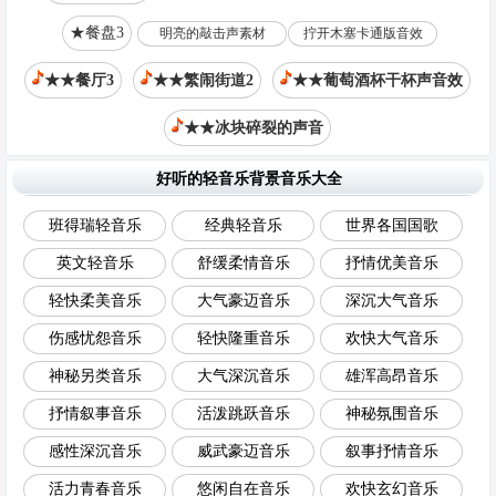
★餐盘3
明亮的敲击声素材
拧开木塞卡通版音效
★★餐厅3
★★繁闹街道2
★★葡萄酒杯干杯声音效
★★冰块碎裂的声音
好听的轻音乐背景音乐大全
班得瑞轻音乐
经典轻音乐
世界各国国歌
英文轻音乐
舒缓柔情音乐
抒情优美音乐
轻快柔美音乐
大气豪迈音乐
深沉大气音乐
伤感忧怨音乐
轻快隆重音乐
欢快大气音乐
神秘另类音乐
大气深沉音乐
雄浑高昂音乐
抒情叙事音乐
活泼跳跃音乐
神秘氛围音乐
感性深沉音乐
威武豪迈音乐
叙事抒情音乐
活力青春音乐
悠闲自在音乐
欢快玄幻音乐