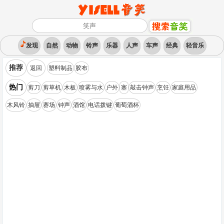
发现
自然
动物
铃声
乐器
人声
车声
经典
轻音乐
推荐
返回
塑料制品
胶布
热门
剪刀
剪草机
木板
喷雾与水
户外
塞
敲击钟声
烹饪
家庭用品
木风铃
抽屉
赛场
钟声
酒馆
电话拨键
葡萄酒杯