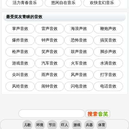
活力青春音乐
悠闲自在音乐
欢快玄幻音乐
最受笑友青睐的音效
掌声音效
雷声音效
海浪声效
鞭炮声效
爆炸音效
钟声音效
恐怖音效
搞笑音效
枪声音效
笑声音效
鼓声音效
脚步声效
游戏音效
汽车音效
火车音效
水滴音效
尖叫音效
雨声音效
风声音效
打字音效
风铃音效
闹钟音效
闪电音效
电话音效
儿歌
环境
节日
吓人
游戏
兵器
体育