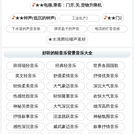
★★电梯,乘客：门开,关,货物升降机
★★钟声(低沉的钟声)
★★门2
工业生产2
下水道的声音音效
摆弄盘子的声音
电话的忙音音效
★水沸腾咕嘟声素材
好听的轻音乐背景音乐大全
班得瑞轻音乐
经典轻音乐
世界各国国歌
英文轻音乐
舒缓柔情音乐
抒情优美音乐
轻快柔美音乐
大气豪迈音乐
深沉大气音乐
伤感忧怨音乐
轻快隆重音乐
欢快大气音乐
神秘另类音乐
大气深沉音乐
雄浑高昂音乐
抒情叙事音乐
活泼跳跃音乐
神秘氛围音乐
感性深沉音乐
威武豪迈音乐
叙事抒情音乐