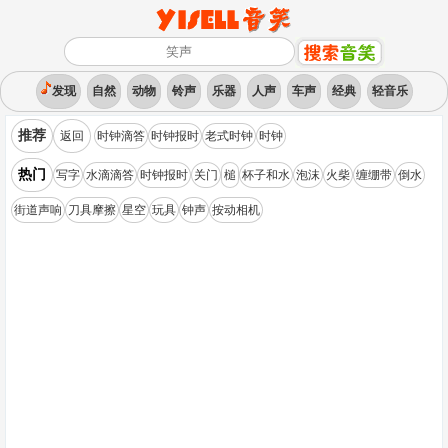
发现
自然
动物
铃声
乐器
人声
车声
经典
轻音乐
推荐
返回
时钟滴答
时钟报时
老式时钟
时钟
热门
写字
水滴滴答
时钟报时
关门
槌
杯子和水
泡沫
火柴
缠绷带
倒水
街道声响
刀具摩擦
星空
玩具
钟声
按动相机